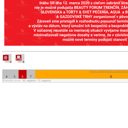
BURZA STAROŽITNOSTÍ A GAZDOVSKÉ 
4
5
6
7
8
Kalendár výstav
04. augusta - 22. augusta