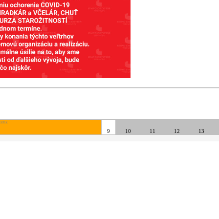
TRHY
9
10
11
12
13