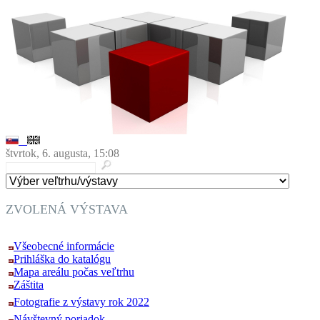
štvrtok, 6. augusta, 15:08
ZVOLENÁ VÝSTAVA
Všeobecné informácie
Prihláška do katalógu
Mapa areálu počas veľtrhu
Záštita
Fotografie z výstavy rok 2022
Návštevný poriadok