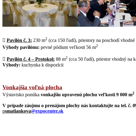
2

Pavilón č. 3:
230 m
(cca 150 ľudí), priestory na poschodí vhodné
2
Výhody pavilónu:
pevné pódium veľkosti 56 m
2

Pavilón č. 4 – Protokol:
88 m
(cca 50 ľudí), priestor vhodný na k
Výhody:
kuchynka k dispozícii
Vonkajšia voľná plocha
2
Výstavisko ponúka
vonkajšiu upravenú plochu veľkosti 9 000 m
V prípade záujmu o prenájom plochy nás kontaktujte na tel. č. 
p
smatlankova
@expocenter.sk