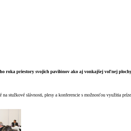
 roka priestory svojich pavilónov ako aj vonkajšej voľnej ploch
é na stužkové slávnosti, plesy a konferencie s možnosťou využitia prí