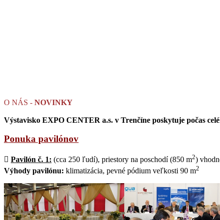
O NÁS -
NOVINKY
Výstavisko EXPO CENTER a.s. v Trenčíne poskytuje počas celého
Ponuka pavilónov
2

Pavilón č. 1:
(cca 250 ľudí), priestory na poschodí (850 m
) vhodn
2
Výhody pavilónu:
klimatizácia, pevné pódium veľkosti 90 m