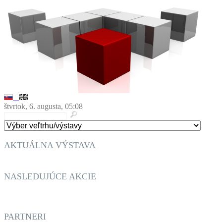
štvrtok, 6. augusta, 05:08
AKTUÁLNA VÝSTAVA
BURZA STAROŽITNOSTÍ A GAZDOVSKÉ TRHY
NASLEDUJÚCE AKCIE
BURZA STAROŽITNOSTÍ A GAZDOVSKÉ TRHY
TRENČIANSKY ROBOTICKÝ DEŃ
PARTNERI