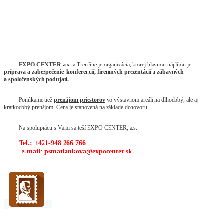
EXPO CENTER a.s.
v Trenčíne je organizácia, ktorej hlavnou náplňou je
príprava a
zabezpečenie konferencií, firemných prezentácií a zábavných
a spoločenských podujatí.
Ponúkame tiež
prenájom priestorov
vo výstavnom areáli na dlhodobý, ale aj
krátkodobý prenájom. Cena je stanovená na základe dohovoru.
Na spoluprácu s Vami sa teší EXPO CENTER, a.s.
Tel.: +421-948 266 766
e-mail: psmatlankova@expocenter.sk