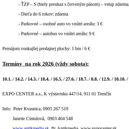
-
ŤZP – S (biely preukaz s červeným pásom) – vstup zdarma,
-
Dieťa do 6 rokov: zdarma
-
Parkovné – osobné auto vo vnútri areálu: 3 €
-
Parkovné – autobus vo vnútri areálu: 9 €
Prenájom vonkajšej predajnej plochy: 1 bm / 6 €
Termíny
na rok 2026 (vždy sobota):
10.1. / 14.2. / 14.3. / 18.4. / 16.5. / 27.6. / 18.7. / 8.8. / 12.9. / 10.10. 
EXPO CENTER a.s., K výstavisku 447/14, 911 01 Trenčín
Info: Peter Kvasnica, 0905 267 519
Janette Cintulová,
0903 404 548
www.antikmedia.sk
, fb: Antikmedia, www.expocenter.sk