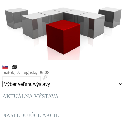
piatok, 7. augusta, 06:08
AKTUÁLNA VÝSTAVA
BURZA STAROŽITNOSTÍ A GAZDOVSKÉ TRHY
NASLEDUJÚCE AKCIE
BURZA STAROŽITNOSTÍ A GAZDOVSKÉ TRHY
TRENČIANSKY ROBOTICKÝ DEŃ