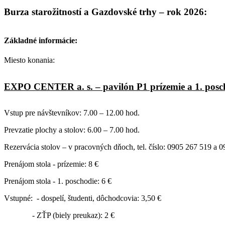
Burza starožitností a Gazdovské trhy – rok 2026:
Základné informácie:
Miesto konania:
EXPO CENTER a. s. – pavilón P1 prízemie a 1. posc
Vstup pre návštevníkov: 7.00 – 12.00 hod.
Prevzatie plochy a stolov: 6.00 – 7.00 hod.
Rezervácia stolov – v pracovných dňoch, tel. číslo:
0905 267 519 a
0
Prenájom stola -
prízemie: 8 €
Prenájom stola -
1. poschodie: 6 €
Vstupné:
- dospelí, študenti, dôchodcovia:
3,50 €
-
ZŤP (biely preukaz):
2 €